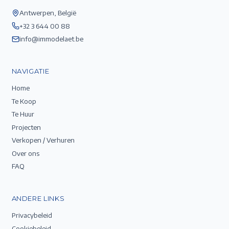
Antwerpen, België
+32 3 644 00 88
info@immodelaet.be
NAVIGATIE
Home
Te Koop
Te Huur
Projecten
Verkopen / Verhuren
Over ons
FAQ
ANDERE LINKS
Privacybeleid
Cookiebeleid