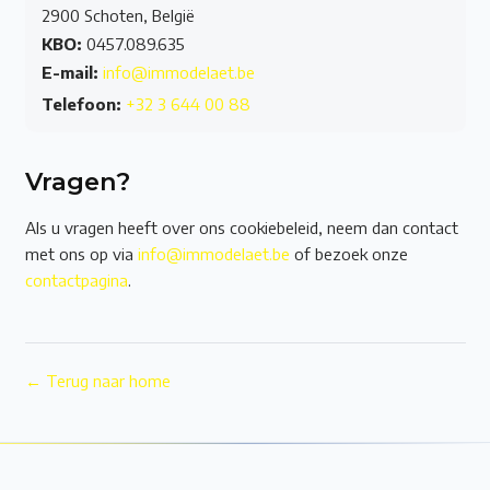
2900 Schoten, België
KBO:
0457.089.635
E-mail:
info@immodelaet.be
Telefoon:
+32 3 644 00 88
Vragen?
Als u vragen heeft over ons cookiebeleid, neem dan contact
met ons op via
info@immodelaet.be
of bezoek onze
contactpagina
.
← Terug naar home