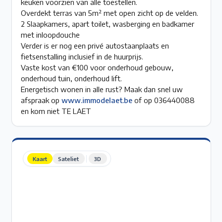
keuken voorzien van alle toestellen.
Overdekt terras van 5m² met open zicht op de velden.
2 Slaapkamers, apart toilet, wasberging en badkamer
met inloopdouche
Verder is er nog een privé autostaanplaats en
fietsenstalling inclusief in de huurprijs.
Vaste kost van €100 voor onderhoud gebouw,
onderhoud tuin, onderhoud lift.
Energetisch wonen in alle rust? Maak dan snel uw
afspraak op
www.immodelaet.be
of op 036440088
en kom niet TE LAET
Kaart
Sateliet
3D