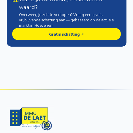
waard?
Overweeg je zelf te verkopen? Vraag een gratis,
vrijblijvende schatting aan — gebaseerd op de actuele
markt
in Hoevenen
.
Gratis schatting