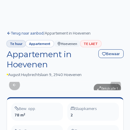
Terug naar aanbod
/
Appartement in Hoevenen
Te huur
Appartement
Hoevenen
TE LAET
Appartement in
Bewaar
Hoevenen
August Huybrechtslaan 9
,
2940 Hoevenen
Appartement in Hoevenen
1
/
1
Previous slide
Next sli
Bekijk alle
1
Bew. opp.
Slaapkamers
78 m²
2