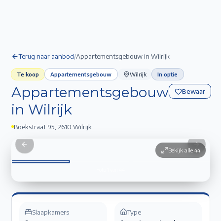
Terug naar aanbod
/
Appartementsgebouw in Wilrijk
Te koop
Appartementsgebouw
Wilrijk
In optie
Appartementsgebouw
Bewaar
in Wilrijk
Boekstraat 95
,
2610 Wilrijk
Appartementsgebouw in Wilrijk
1
/
44
Previous slide
Next sli
Bekijk alle
44
Foto
1
van
44
Slaapkamers
Type