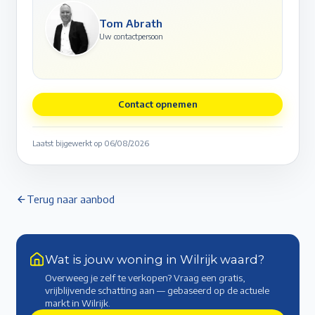
Tom Abrath
Uw contactpersoon
Contact opnemen
Laatst bijgewerkt op
06/08/2026
Terug naar aanbod
Wat is jouw woning in Wilrijk waard?
Overweeg je zelf te verkopen? Vraag een gratis,
vrijblijvende schatting aan — gebaseerd op de actuele
markt
in Wilrijk
.