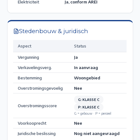
Elektriciteit
Ja, conform AREI
Stedenbouw & juridisch
Aspect
Status
Vergunning
Ja
Verkavelingsverg.
In aanvraag
Bestemming
Woongebied
Overstromingsgevoelig
Nee
G: KLASSE C
Overstromingsscore
P: KLASSE C
G = gebouw · P = perceel
Voorkooprecht
Nee
Juridische beslissing
Nog niet aangevraagd