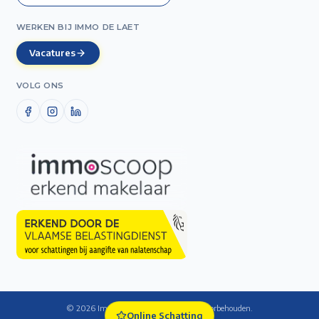
WERKEN BIJ IMMO DE LAET
Vacatures
VOLG ONS
©
2026
Immo De Laet — Alle rechten voorbehouden.
Online Schatting
Cookie-instellingen