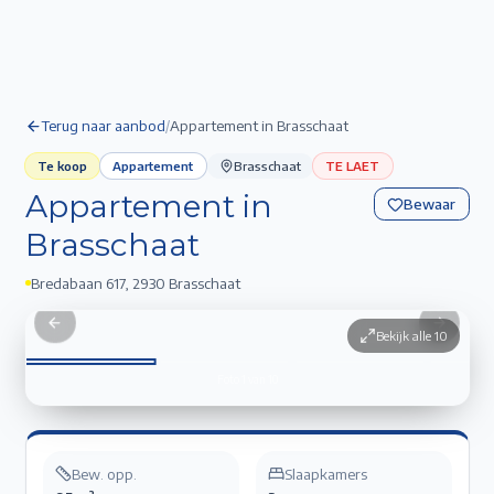
Terug naar aanbod
/
Appartement in Brasschaat
Te koop
Appartement
Brasschaat
TE LAET
Appartement in
Bewaar
Brasschaat
Bredabaan 617
,
2930 Brasschaat
Appartement in Brasschaat
1
/
10
Previous slide
Next sli
Bekijk alle
10
Foto
1
van
10
Bew. opp.
Slaapkamers