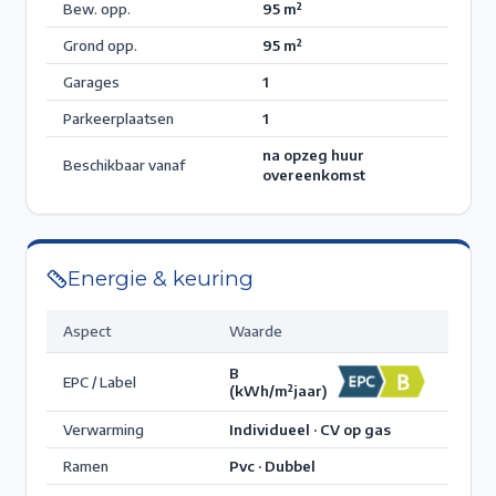
Bew. opp.
95
m²
Grond opp.
95
m²
Garages
1
Parkeerplaatsen
1
na opzeg huur
Beschikbaar vanaf
overeenkomst
Energie & keuring
Aspect
Waarde
B
EPC / Label
(kWh/m²jaar)
Verwarming
Individueel · CV op gas
Ramen
Pvc · Dubbel