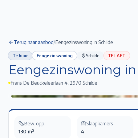
Terug naar aanbod
/
Eengezinswoning in Schilde
Te huur
Eengezinswoning
Schilde
TE LAET
Eengezinswoning in
Frans De Beuckeleerlaan 4
,
2970 Schilde
Eengezinswoning in Schilde
Klik voor fullscreen
Bew. opp.
Slaapkamers
130 m²
4