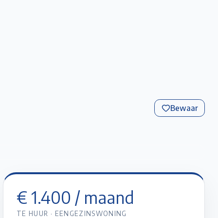
Favorieten
Account
Maak een afspraak
Gratis Schatting
Bewaar
+
9
foto’s
€ 1.400
/ maand
TE HUUR
·
EENGEZINSWONING