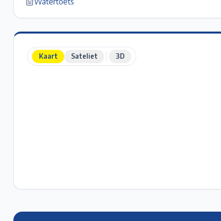
Watertoets
Kaart
Sateliet
3D