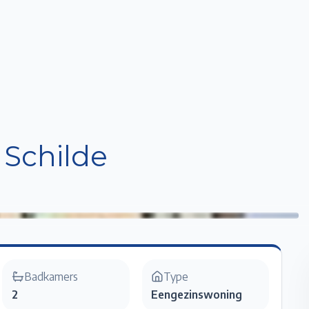
Home
Te Koop
Te Huur
Projecten
Verkopen / Verhuren
Over ons
 Schilde
Badkamers
Type
2
Eengezinswoning