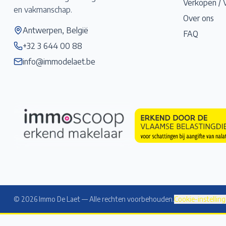
Verkopen / 
en vakmanschap.
Over ons
Antwerpen, België
FAQ
+32 3 644 00 88
info@immodelaet.be
©
2026
Immo De Laet — Alle rechten voorbehouden.
Cookie-instellin