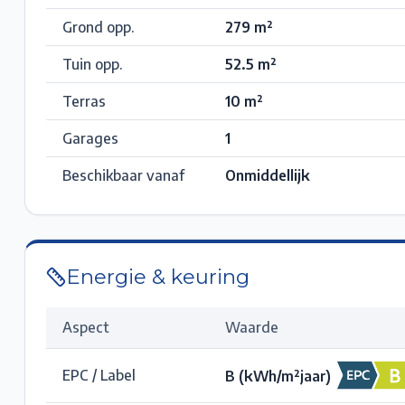
Grond opp.
279
m²
Tuin opp.
52.5
m²
Terras
10
m²
Garages
1
Beschikbaar vanaf
Onmiddellijk
Energie & keuring
Aspect
Waarde
EPC / Label
B
(kWh/m²jaar)