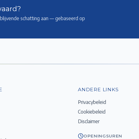
waard?
ijblijvende schatting aan — gebaseerd op
E
ANDERE LINKS
Privacybeleid
Cookiebeleid
Disclaimer
OPENINGSUREN