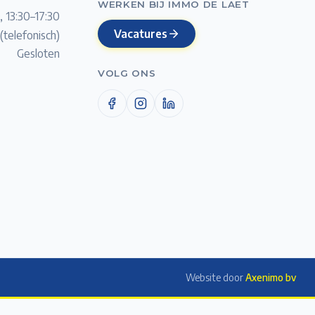
WERKEN BIJ IMMO DE LAET
, 13:30–17:30
Vacatures
(telefonisch)
Gesloten
VOLG ONS
Website door
Axenimo bv