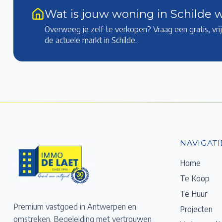
Wat is jouw woning in Schilde 
Overweeg je zelf te verkopen? Vraag een gratis, vr
de actuele markt
in Schilde
.
NAVIGATI
Home
Te Koop
Te Huur
Premium vastgoed in Antwerpen en
Projecten
omstreken. Begeleiding met vertrouwen