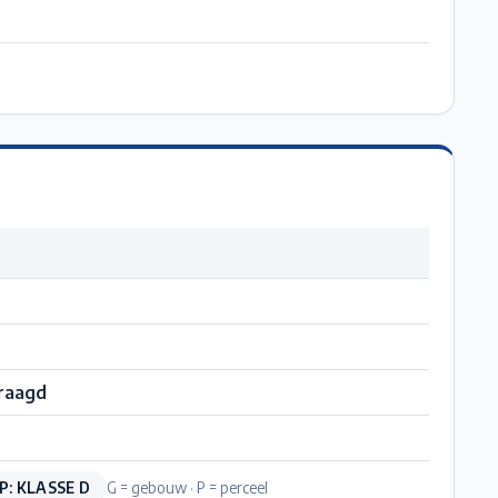
raagd
P: KLASSE D
G = gebouw · P = perceel