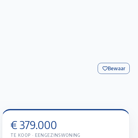
Favorieten
Account
Maak een afspraak
Gratis Schatting
Bewaar
+
11
foto’s
€ 379.000
TE KOOP
·
EENGEZINSWONING