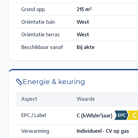
Grond opp.
215
m²
Oriëntatie tuin
West
Oriëntatie terras
West
Beschikbaar vanaf
Bij akte
Energie & keuring
Aspect
Waarde
EPC / Label
C
(kWh/m²jaar)
Verwarming
Individueel · CV op gas