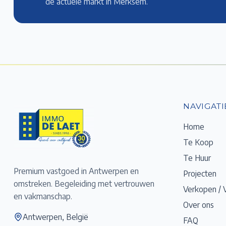
de actuele markt
in Merksem
.
NAVIGATI
Home
Te Koop
Te Huur
Premium vastgoed in Antwerpen en
Projecten
omstreken. Begeleiding met vertrouwen
Verkopen / 
en vakmanschap.
Over ons
Antwerpen, België
FAQ