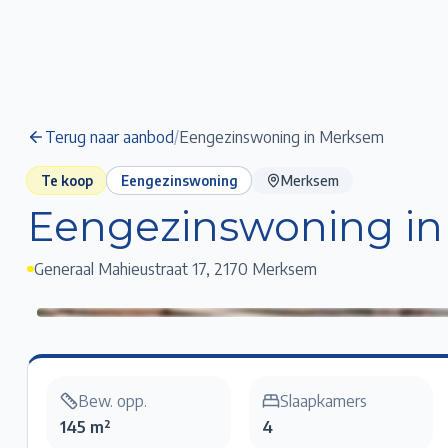
Terug naar aanbod
/
Eengezinswoning in Merksem
Te koop
Eengezinswoning
Merksem
Eengezinswoning i
Generaal Mahieustraat 17
,
2170 Merksem
Eengezinswoning in Merksem
Klik voor fullscreen
Bew. opp.
Slaapkamers
145 m²
4