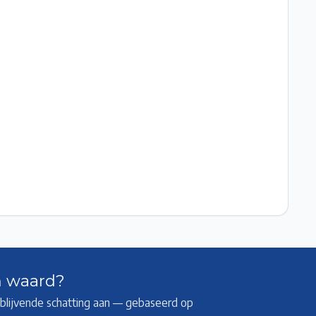
m waard?
ijblijvende schatting aan — gebaseerd op