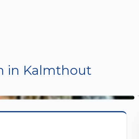
Home
Te Koop
Te Huur
Projecten
Verkopen / Verhuren
Over ons
 in Kalmthout