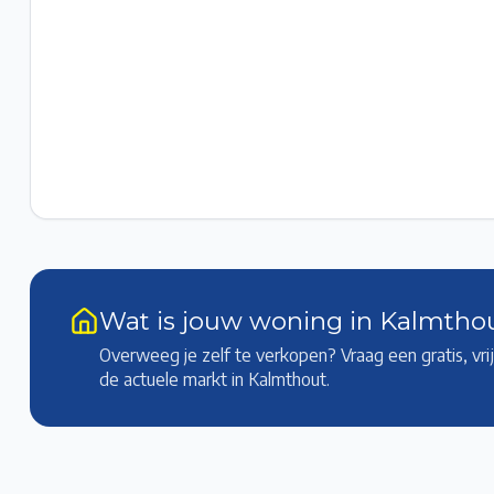
Wat is jouw woning in Kalmtho
Overweeg je zelf te verkopen? Vraag een gratis, vr
de actuele markt
in Kalmthout
.