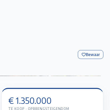
Favorieten
Account
Maak een afspraak
Gratis Schatting
Bewaar
€ 1.350.000
TE KOOP
·
OPBRENGSTEIGENDOM