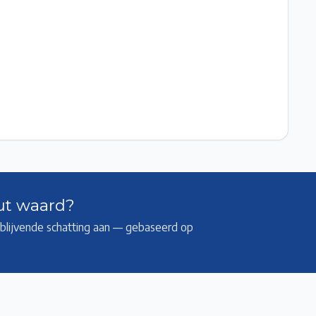
ut waard?
ijblijvende schatting aan — gebaseerd op