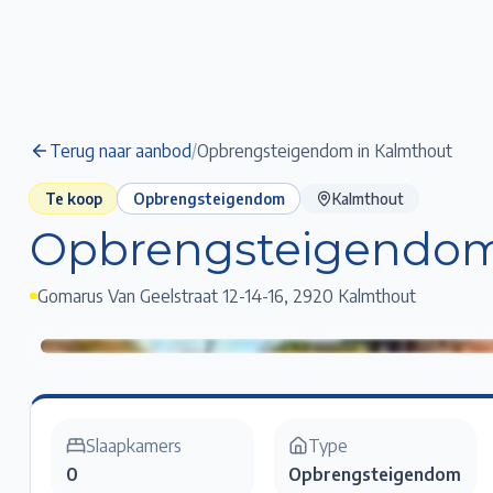
Terug naar aanbod
/
Opbrengsteigendom in Kalmthout
Te koop
Opbrengsteigendom
Kalmthout
Opbrengsteigendom
Gomarus Van Geelstraat 12-14-16
,
2920 Kalmthout
Opbrengsteigendom in Kalmthout
Klik voor fullscreen
Slaapkamers
Type
0
Opbrengsteigendom