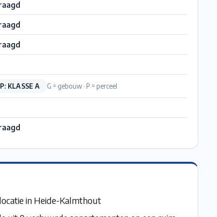
raagd
raagd
raagd
P: KLASSE A
G = gebouw · P = perceel
raagd
ocatie in Heide-Kalmthout