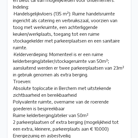
Indeling:
·Handelsgelijkvloers (135 m²): Ruime handelsruimte
ingericht als catering en verbruikszaal, voorzien van
toog met werkruimte, een achterliggende
keuken/werkplaats, toegang tot een ruime
stockagekelder met parkeerplaatsen en een sanitaire
ruimte.
·Kelderverdieping: Momenteel is er een ruime
kelderberging/atelier/stockageruimte van 50m²;
aansluitend werden er twee parkeerplaatsen van 23m²
in gebruik genomen als extra berging.
Troeven:
Absolute toplocatie in Berchem met uitstekende
zichtbaarheid en bereikbaarheid
Polyvalente ruimte, overname van de roerende
goederen is bespreekbaar
Ruime kelderberging/atelier van 50m²
2 parkeerplaatsen of extra berging (mogelijkheid tot
een extra, kleinere, parkeerplaats aan € 10.000)
Energiezuinig en asbestveilig