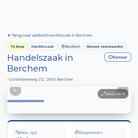
Terug naar aanbod
/
Handelszaak in Berchem
Te koop
Handelszaak
Berchem
Nieuwe voorwaarden
Handelszaak in
Bewaar
Berchem
Grotesteenweg 212
,
2600 Berchem
Handelszaak in Berchem
1
/
19
Previous slide
Next sli
Bekijk alle
19
Foto
1
van
19
Bew. opp.
Slaapkamers