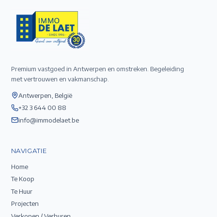
Premium vastgoed in Antwerpen en omstreken. Begeleiding
met vertrouwen en vakmanschap.
Antwerpen, België
+32 3 644 00 88
info@immodelaet.be
NAVIGATIE
Home
Te Koop
Te Huur
Projecten
Verkopen / Verhuren