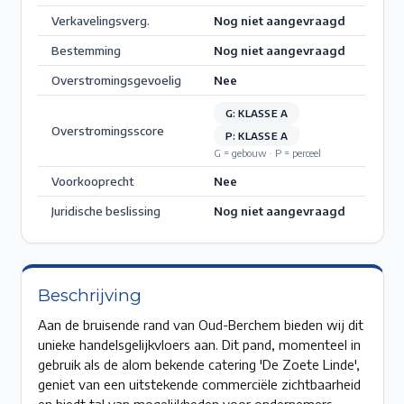
Verkavelingsverg.
Nog niet aangevraagd
Bestemming
Nog niet aangevraagd
Overstromingsgevoelig
Nee
G: KLASSE A
Overstromingsscore
P: KLASSE A
G = gebouw · P = perceel
Voorkooprecht
Nee
Juridische beslissing
Nog niet aangevraagd
Beschrijving
Aan de bruisende rand van Oud-Berchem bieden wij dit
unieke handelsgelijkvloers aan. Dit pand, momenteel in
gebruik als de alom bekende catering 'De Zoete Linde',
geniet van een uitstekende commerciële zichtbaarheid
en biedt tal van mogelijkheden voor ondernemers.