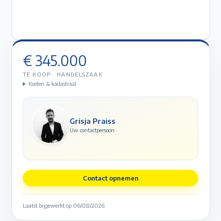
€ 345.000
TE KOOP
·
HANDELSZAAK
Kosten & kadastraal
Grisja Praiss
Uw contactpersoon
Contact opnemen
Laatst bijgewerkt op
06/08/2026