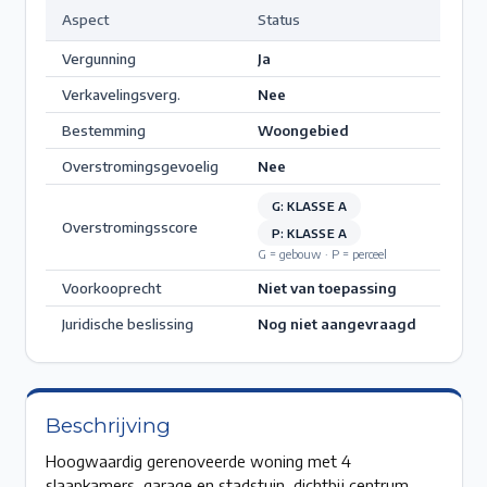
Aspect
Status
Vergunning
Ja
Verkavelingsverg.
Nee
Bestemming
Woongebied
Overstromingsgevoelig
Nee
G: KLASSE A
Overstromingsscore
P: KLASSE A
G = gebouw · P = perceel
Voorkooprecht
Niet van toepassing
Juridische beslissing
Nog niet aangevraagd
Beschrijving
Hoogwaardig gerenoveerde woning met 4
slaapkamers, garage en stadstuin, dichtbij centrum,