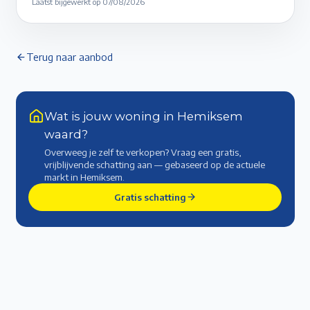
Laatst bijgewerkt op
07/08/2026
Terug naar aanbod
Wat is jouw woning in Hemiksem
waard?
Overweeg je zelf te verkopen? Vraag een gratis,
vrijblijvende schatting aan — gebaseerd op de actuele
markt
in Hemiksem
.
Gratis schatting