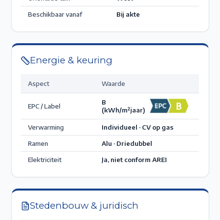
Beschikbaar vanaf
Bij akte
Energie & keuring
Aspect
Waarde
B
EPC / Label
(kWh/m²jaar)
Verwarming
Individueel · CV op gas
Ramen
Alu · Driedubbel
Elektriciteit
Ja, niet conform AREI
Stedenbouw & juridisch