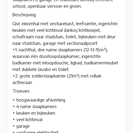
school, openbaar vervoer en groen.
Beschrijving:
Glvl: inkomhal met vestiarekast, leefruimte, ingerichte
keuken met veel lichtinval dankzij lichtkoepel,
schuifraam naar stadstuin, toilet, bijkeuken met deur
naar stadstuin, garage met sectionaalpoort
+1: nachthal, drie ruime slaapkamers (12-13-15m²),
waarvan één doorloopslaapkamer, ingerichte
badkamer met inloopdouche, ligbad, badkamermeubel
met dubbele lavabo en toilet
+2: grote zolderslaapkamer (21m²) met rolluik
actheraan
Troeven:
+ hoogwaardige afwerking
+ 4 ruime slaapkamers
+ keuken en bijkeuken
+ veel lichtinval
+ garage
+ conforme elektriciteit