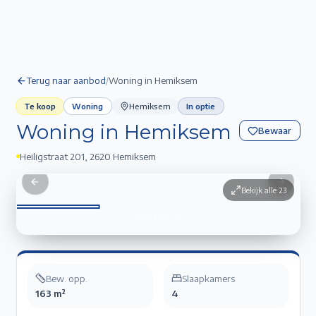
Terug naar aanbod
/
Woning in Hemiksem
Te koop
Woning
Hemiksem
In optie
Woning in Hemiksem
Bewaar
Heiligstraat 201
,
2620 Hemiksem
Woning in Hemiksem
1
/
23
Previous slide
Next sli
Bekijk alle
23
Foto
1
van
23
Bew. opp.
Slaapkamers
163 m²
4