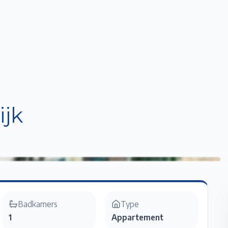
Home
Te Koop
Te Huur
Projecten
Verkopen / Verhuren
Over ons
ijk
Badkamers
Type
1
Appartement