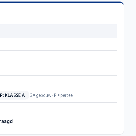
P: KLASSE A
G = gebouw · P = perceel
raagd