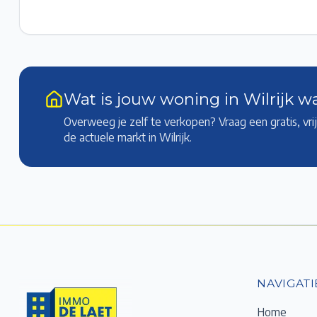
Wat is jouw woning in Wilrijk w
Overweeg je zelf te verkopen? Vraag een gratis, vr
de actuele markt
in Wilrijk
.
NAVIGATI
Home