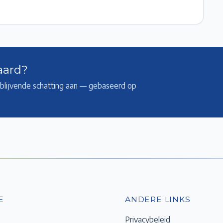
aard?
ijblijvende schatting aan — gebaseerd op
E
ANDERE LINKS
Privacybeleid