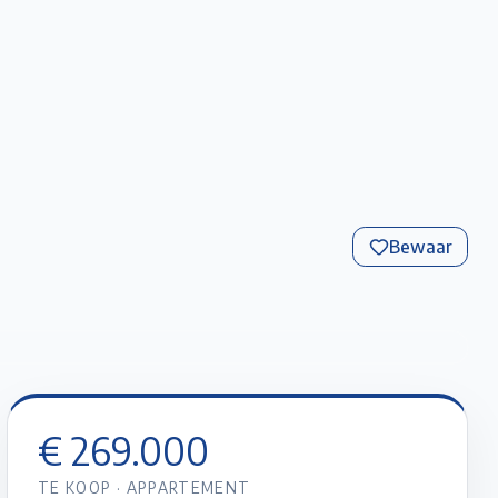
Favorieten
Account
Maak een afspraak
Gratis Schatting
Bewaar
+
12
foto’s
€ 269.000
TE KOOP
·
APPARTEMENT