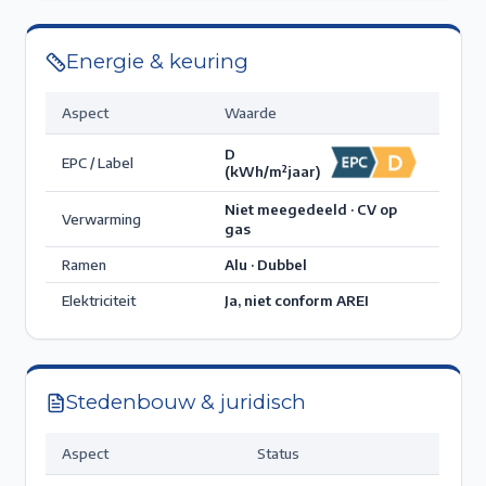
Energie & keuring
Aspect
Waarde
D
EPC / Label
(kWh/m²jaar)
Niet meegedeeld · CV op
Verwarming
gas
Ramen
Alu · Dubbel
Elektriciteit
Ja, niet conform AREI
Stedenbouw & juridisch
Aspect
Status