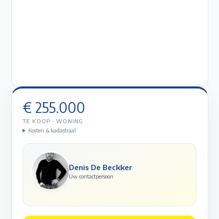
€ 255.000
TE KOOP
·
WONING
Kosten & kadastraal
Denis De Beckker
Uw contactpersoon