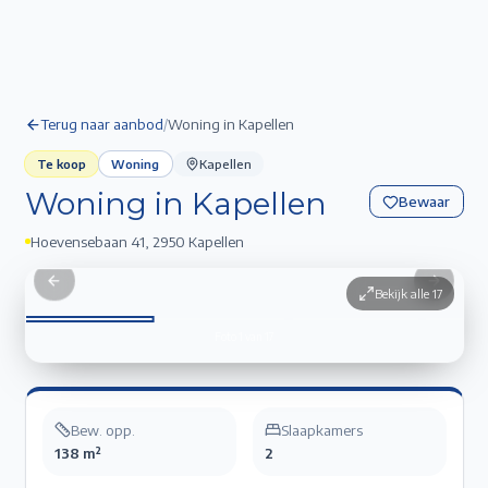
Terug naar aanbod
/
Woning in Kapellen
Te koop
Woning
Kapellen
Woning in Kapellen
Bewaar
Hoevensebaan 41
,
2950 Kapellen
Woning in Kapellen
1
/
17
Previous slide
Next sli
Bekijk alle
17
Foto
1
van
17
Bew. opp.
Slaapkamers
138 m²
2