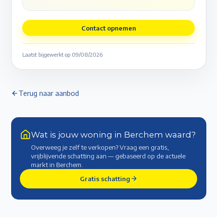
Contact opnemen
Laatst bijgewerkt op
09/08/2026
Terug naar aanbod
Wat is jouw woning in Berchem waard?
Overweeg je zelf te verkopen? Vraag een gratis,
vrijblijvende schatting aan — gebaseerd op de actuele
markt
in Berchem
.
Gratis schatting