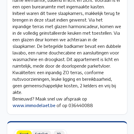
een open burearuimte met ingemaakte kasten.
Initieel waren dit twee slaapkamers, makkelijk terug te
brengen in deze staat indien gewenst. Via het
inpandige terras met glazen harmonicadeur, komen we
in de volledig geïnstalleerde keuken met toestellen. Via
een glazen deur komen we achteraan in de
slaapkamer. De betegelde badkamer bevat een dubbele
lavabo, een ruime douchecabine en aansluitingen voor
wasmachine en droogkast. Dit appartement is licht en
ruimtelijk, mede door de doorlopende parketvloer.
Kwaliteiten: een inpandig ZO terras, conforme
nutsvoorzieningen, leuke ligging en bereikbaarheid,
geen gemeenschappelijke kosten, 2 kelders en vrij bij
akte.
Benieuwd? Maak snel uw afspraak op
www.immodelaet.be
of op 036440088
Kaart
Sateliet
3D