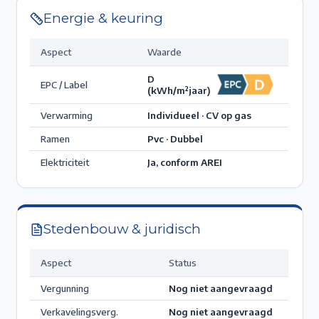
Energie & keuring
Aspect
Waarde
D
EPC / Label
(kWh/m²jaar)
Verwarming
Individueel · CV op gas
Ramen
Pvc · Dubbel
Elektriciteit
Ja, conform AREI
Stedenbouw & juridisch
Aspect
Status
Vergunning
Nog niet aangevraagd
Verkavelingsverg.
Nog niet aangevraagd