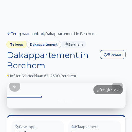
Terug naar aanbod
/
Dakappartement in Berchem
Te koop
Dakappartement
Berchem
Dakappartement in
Bewaar
Berchem
Hof ter Schriecklaan 62
,
2600 Berchem
Dakappartement in Berchem
1
/
21
Previous slide
Next sli
Bekijk alle
21
Foto
1
van
21
Bew. opp.
Slaapkamers