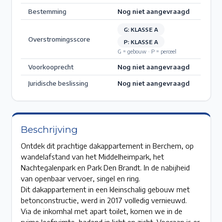
Bestemming
Nog niet aangevraagd
G: KLASSE A
Overstromingsscore
P: KLASSE A
G = gebouw · P = perceel
Voorkooprecht
Nog niet aangevraagd
Juridische beslissing
Nog niet aangevraagd
Beschrijving
Ontdek dit prachtige dakappartement in Berchem, op
wandelafstand van het Middelheimpark, het
Nachtegalenpark en Park Den Brandt. In de nabijheid
van openbaar vervoer, singel en ring.
Dit dakappartement in een kleinschalig gebouw met
betonconstructie, werd in 2017 volledig vernieuwd.
Via de inkomhal met apart toilet, komen we in de
ruime leefruimte, badend in licht en zicht. Vooraan is er