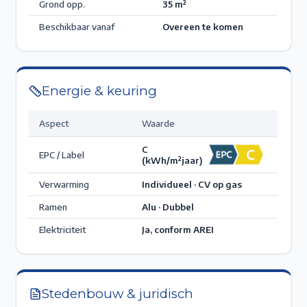
Grond opp.
35
m²
Beschikbaar vanaf
Overeen te komen
Energie & keuring
Aspect
Waarde
C
EPC / Label
(kWh/m²jaar)
Verwarming
Individueel · CV op gas
Ramen
Alu · Dubbel
Elektriciteit
Ja, conform AREI
Stedenbouw & juridisch