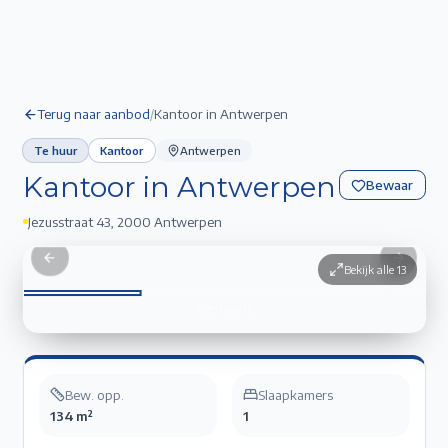
Terug naar aanbod
/
Kantoor in Antwerpen
Te huur
Kantoor
Antwerpen
Kantoor in Antwerpen
Bewaar
Jezusstraat 43
,
2000 Antwerpen
Kantoor in Antwerpen
1
/
13
Previous slide
Next sli
Bekijk alle
13
Foto
1
van
13
Bew. opp.
Slaapkamers
134 m²
1