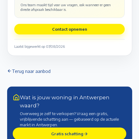
Ons team maakt tijd voor uw vragen, ook wanneer er geen
directe afspraak beschikbaar is.
Contact opnemen
Laatst bijgewerkt op
07/08/2026
Terug naar aanbod
Wat is jouw woning in Antwerpen
waard?
Overweeg je zelf te verkopen? Vraag een gratis,
vrijblijvende schatting aan — gebaseerd op de actuele
markt
in Antwerpen
.
Gratis schatting