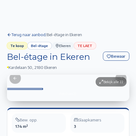
Terug naar aanbod
/
Bel-étage in Ekeren
Te koop
Bel-étage
Ekeren
TE LAET
Bel-étage in Ekeren
Bewaar
Kardelaan 50
,
2180 Ekeren
Bel-étage in Ekeren
1
/
22
Previous slide
Next sli
Bekijk alle
22
Foto
1
van
22
Bew. opp.
Slaapkamers
174 m²
3