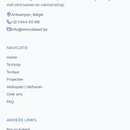
met vertrouwen en vakmanschap.
Antwerpen, België
+32 3 644 00 88
info@immodelaet.be
NAVIGATIE
Home
Te Koop
Te Huur
Projecten
Verkopen / Verhuren
Over ons
FAQ
ANDERE LINKS
Privacybeleid