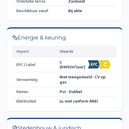
Oriëntatie terras
Zuidoost
Beschikbaar vanaf
Bij akte
Energie & keuring
Aspect
Waarde
C
EPC / Label
(kWh/m²jaar)
Niet meegedeeld · CV op
Verwarming
gas
Ramen
Pvc · Dubbel
Elektriciteit
Ja, niet conform AREI
Stedenbouw & juridisch