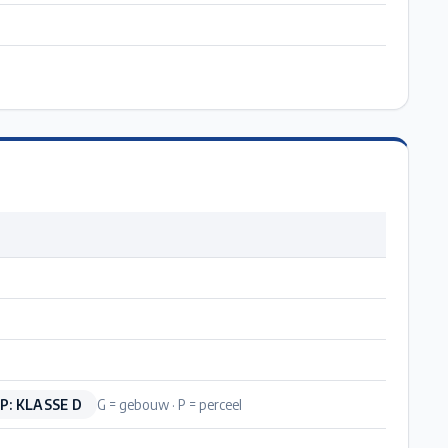
P: KLASSE D
G = gebouw · P = perceel