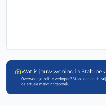
Wat is jouw woning in Stabroe
Overweeg je zelf te verkopen? Vraag een gratis, vr
de actuele markt
in Stabroek
.