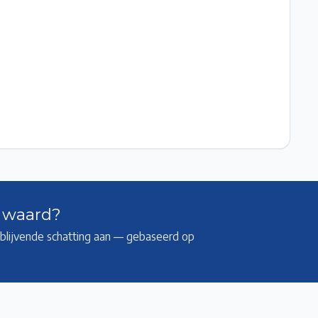
k waard?
ijblijvende schatting aan — gebaseerd op