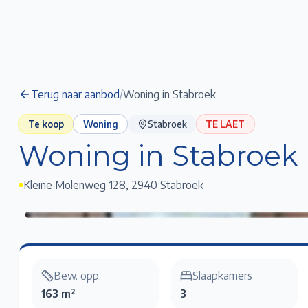
Terug naar aanbod
/
Woning in Stabroek
Te koop
Woning
Stabroek
TE LAET
Woning in Stabroek
Kleine Molenweg 128
,
2940 Stabroek
Woning in Stabroek
Klik voor fullscreen
Bew. opp.
Slaapkamers
163 m²
3