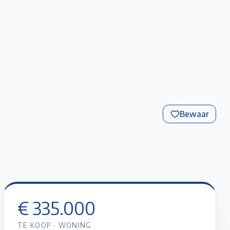
Favorieten
Account
Maak een afspraak
Gratis Schatting
Bewaar
+
18
foto’s
€ 335.000
TE KOOP
·
WONING