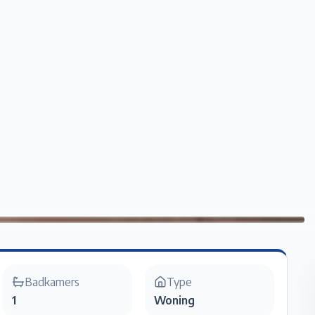
Home
Te Koop
Te Huur
Projecten
Verkopen / Verhuren
Over ons
Badkamers
Type
1
Woning