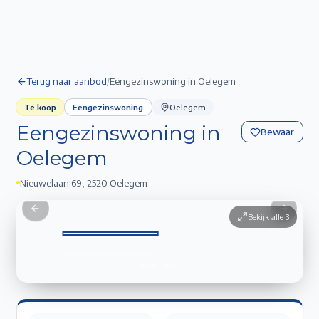
Terug naar aanbod
/
Eengezinswoning in Oelegem
Te koop
Eengezinswoning
Oelegem
Eengezinswoning in
Bewaar
Oelegem
Nieuwelaan 69
,
2520 Oelegem
Eengezinswoning in Oelegem
1
/
3
Previous slide
Next sli
Bekijk alle
3
Foto
1
van
3