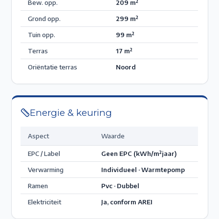
Bew. opp.
209
m²
Grond opp.
299
m²
Tuin opp.
99
m²
Terras
17
m²
Oriëntatie terras
Noord
Energie & keuring
Aspect
Waarde
EPC / Label
Geen EPC
(kWh/m²jaar)
Verwarming
Individueel · Warmtepomp
Ramen
Pvc · Dubbel
Elektriciteit
Ja, conform AREI