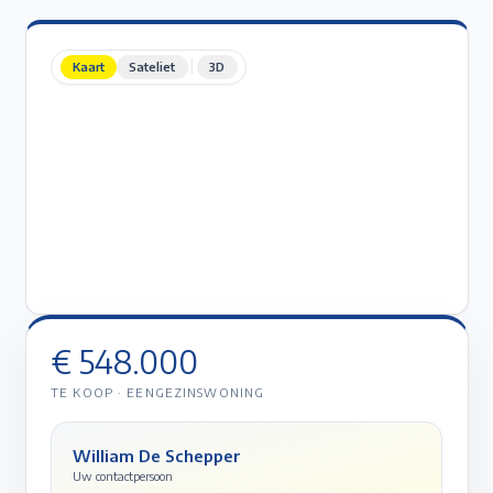
Kaart
Sateliet
3D
€ 548.000
TE KOOP
·
EENGEZINSWONING
William De Schepper
Uw contactpersoon