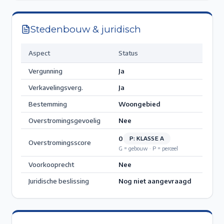
Stedenbouw & juridisch
Aspect
Status
Vergunning
Ja
Verkavelingsverg.
Ja
Bestemming
Woongebied
Overstromingsgevoelig
Nee
0
P: KLASSE A
Overstromingsscore
G = gebouw · P = perceel
Voorkooprecht
Nee
Juridische beslissing
Nog niet aangevraagd