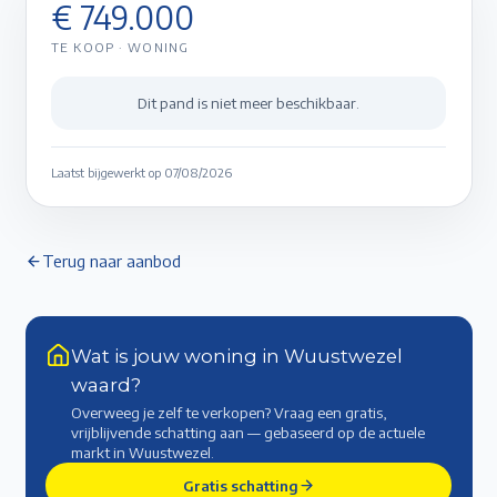
€ 749.000
TE KOOP
·
WONING
Dit pand is niet meer beschikbaar.
Laatst bijgewerkt op
07/08/2026
Terug naar aanbod
Wat is jouw woning in Wuustwezel
waard?
Overweeg je zelf te verkopen? Vraag een gratis,
vrijblijvende schatting aan — gebaseerd op de actuele
markt
in Wuustwezel
.
Gratis schatting