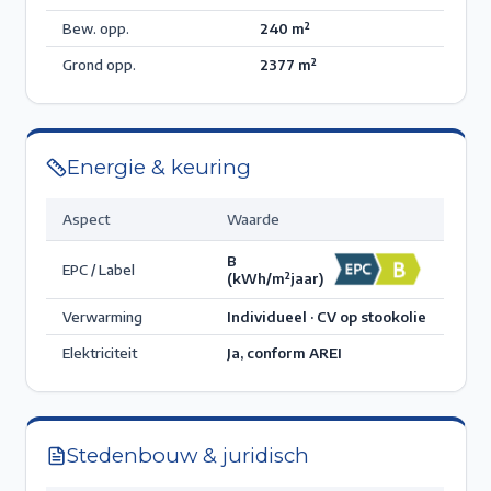
Bew. opp.
240
m²
Grond opp.
2377
m²
Energie & keuring
Aspect
Waarde
B
EPC / Label
(kWh/m²jaar)
Verwarming
Individueel · CV op stookolie
Elektriciteit
Ja, conform AREI
Stedenbouw & juridisch