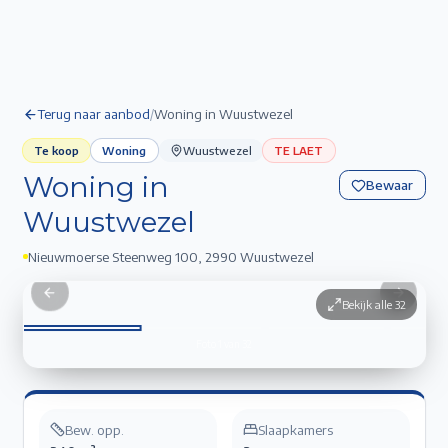
Terug naar aanbod
/
Woning in Wuustwezel
Te koop
Woning
Wuustwezel
TE LAET
Woning in
Bewaar
Wuustwezel
Nieuwmoerse Steenweg 100
,
2990 Wuustwezel
Woning in Wuustwezel
1
/
32
Previous slide
Next sli
Bekijk alle
32
Foto
1
van
32
Bew. opp.
Slaapkamers