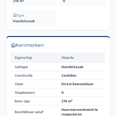
216 m²
0
Type
Handelszaak
Kenmerken
Eigenschap
Waarde
Subtype
Handelszaak
Constructie
Gesloten
Staat
Direct bewoonbaar
Slaapkamers
0
Bew. opp.
216
m²
Huurovereenkomst te
Beschikbaar vanaf
respecteren