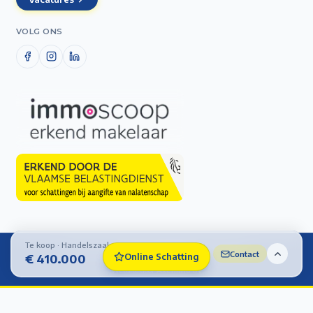
VOLG ONS
Te koop · Handelszaak
©
2026
Immo De Laet — Alle rechten voorbehouden.
Contact
Online Schatting
€ 410.000
Cookie-instellingen
Website door
Axenimo bv