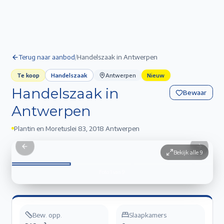
Terug naar aanbod
/
Handelszaak in Antwerpen
Te koop
Handelszaak
Antwerpen
Nieuw
Handelszaak in
Bewaar
Antwerpen
Plantin en Moretuslei 83
,
2018 Antwerpen
Handelszaak in Antwerpen
1
/
9
Previous slide
Next sli
Bekijk alle
9
Foto
1
van
9
Bew. opp.
Slaapkamers