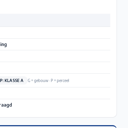
ing
P: KLASSE A
G = gebouw · P = perceel
raagd