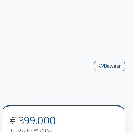
Favorieten
Account
Maak een afspraak
Gratis Schatting
Bewaar
+
14
foto’s
€ 399.000
TE KOOP
·
WONING