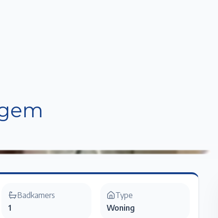
Home
Te Koop
Te Huur
Projecten
Verkopen / Verhuren
Over ons
lgem
Badkamers
Type
1
Woning