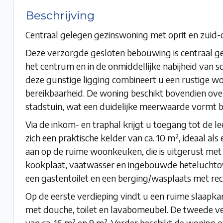
Beschrijving
Centraal gelegen gezinswoning met oprit en zuid
Deze verzorgde gesloten bebouwing is centraal 
het centrum en in de onmiddellijke nabijheid van s
deze gunstige ligging combineert u een rustige 
bereikbaarheid. De woning beschikt bovendien over
stadstuin, wat een duidelijke meerwaarde vormt 
Via de inkom- en traphal krijgt u toegang tot de l
zich een praktische kelder van ca. 10 m², ideaal als
aan op de ruime woonkeuken, die is uitgerust met
kookplaat, vaatwasser en ingebouwde heteluchtov
een gastentoilet en een berging/wasplaats met rec
Op de eerste verdieping vindt u een ruime slaapk
met douche, toilet en lavabomeubel. De tweede 
van ca. 16 m² en 9 m². Verder beschikt de woning o