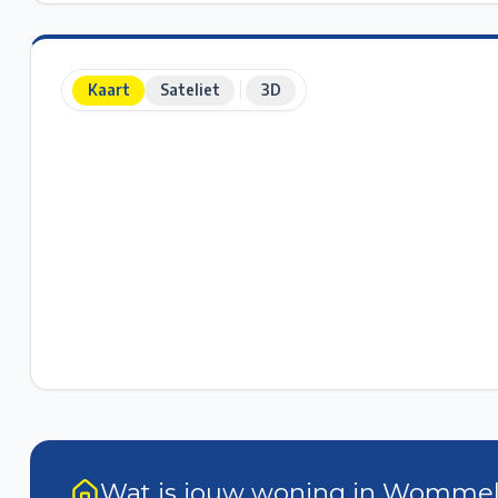
Kaart
Sateliet
3D
Wat is jouw woning in Womme