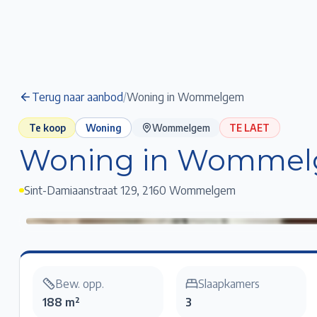
Terug naar aanbod
/
Woning in Wommelgem
Te koop
Woning
Wommelgem
TE LAET
Woning in Womme
Sint-Damiaanstraat 129
,
2160 Wommelgem
Woning in Wommelgem
Klik voor fullscreen
Bew. opp.
Slaapkamers
188 m²
3