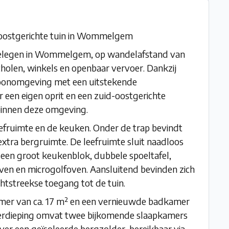
-oostgerichte tuin in Wommelgem
gelegen in Wommelgem, op wandelafstand van
cholen, winkels en openbaar vervoer. Dankzij
woonomgeving met een uitstekende
 een eigen oprit en een zuid-oostgerichte
binnen deze omgeving.
eefruimte en de keuken. Onder de trap bevindt
 extra bergruimte. De leefruimte sluit naadloos
 een groot keukenblok, dubbele spoeltafel,
en en microgolfoven. Aansluitend bevinden zich
htstreekse toegang tot de tuin.
amer van ca. 17 m² en een vernieuwde badkamer
verdieping omvat twee bijkomende slaapkamers
ver een geïsoleerde bergzolder, bereikbaar via