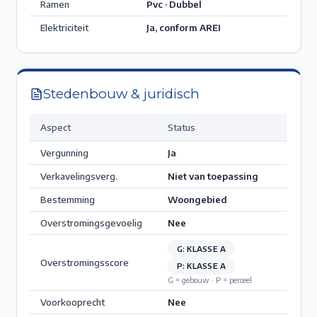
Ramen
Pvc · Dubbel
Elektriciteit
Ja, conform AREI
Stedenbouw & juridisch
Aspect
Status
Vergunning
Ja
Verkavelingsverg.
Niet van toepassing
Bestemming
Woongebied
Overstromingsgevoelig
Nee
G: KLASSE A
Overstromingsscore
P: KLASSE A
G = gebouw · P = perceel
Voorkooprecht
Nee