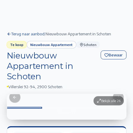
Terug naar aanbod
/
Nieuwbouw Appartement in Schoten
Te koop
Nieuwbouw Appartement
Schoten
Nieuwbouw
Bewaar
Appartement in
Schoten
Villerslei 92-94
,
2900 Schoten
Nieuwbouw Appartement in Schoten
1
/
26
Previous slide
Next sli
Bekijk alle
26
Foto
1
van
26