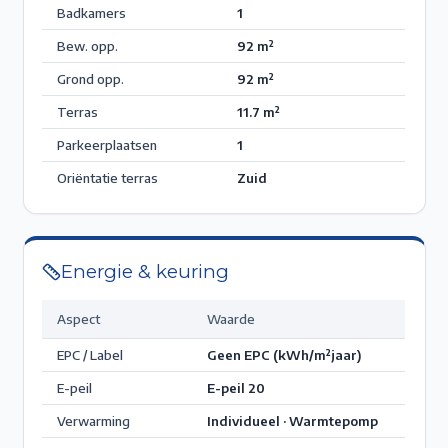
Badkamers
1
Bew. opp.
92
m²
Grond opp.
92
m²
Terras
11.7
m²
Parkeerplaatsen
1
Oriëntatie terras
Zuid
Energie & keuring
Aspect
Waarde
EPC / Label
Geen EPC
(kWh/m²jaar)
E-peil
E-peil 20
Verwarming
Individueel · Warmtepomp