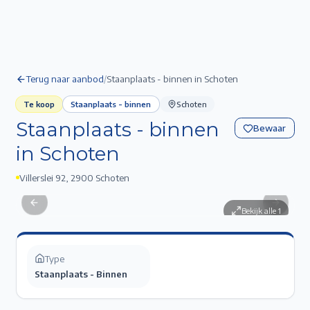
Terug naar aanbod
/
Staanplaats - binnen in Schoten
Te koop
Staanplaats - binnen
Schoten
Staanplaats - binnen
Bewaar
in Schoten
Villerslei 92
,
2900 Schoten
Staanplaats - binnen in Schoten
1
/
1
Previous slide
Next sli
Bekijk alle
1
Type
Staanplaats - Binnen