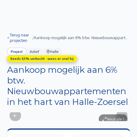
Terug naar
/
Aankoop mogelijk aan 6% btw. Nieuwbouwappartementen in het hart van Halle-Zoersel
projecten
Project
Actief
Halle
Reeds
65
% verkocht · wees er snel bij
Aankoop mogelijk aan 6%
btw.
Nieuwbouwappartementen
in het hart van Halle-Zoersel
Aankoop mogelijk aan 6% btw. Nieuwbouwappartementen in het
1
/
hart van Halle-Zoersel
1
Previous slide
Next sli
Bekijk alle
1