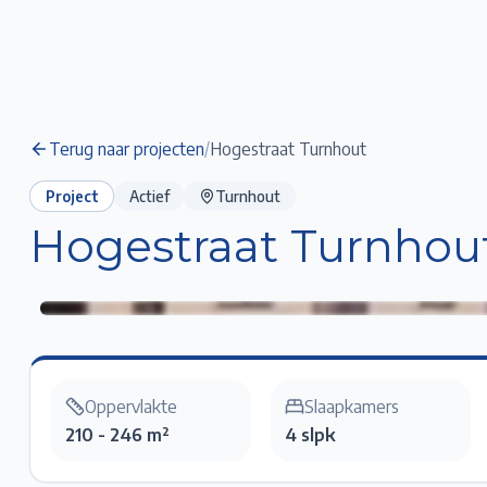
Terug naar projecten
/
Hogestraat Turnhout
Project
Actief
Turnhout
Hogestraat Turnhou
Hogestraat Turnhout
Klik voor fullscreen
Oppervlakte
Slaapkamers
210 - 246 m²
4 slpk