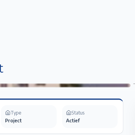
Home
Te Koop
Te Huur
Projecten
Verkopen / Verhuren
Over ons
t
Type
Status
Project
Actief