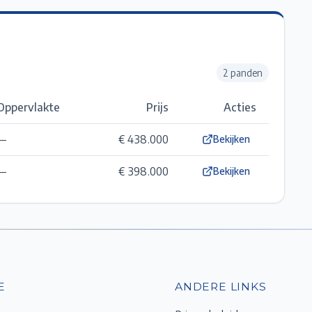
2
pand
en
Oppervlakte
Prijs
Acties
—
€ 438.000
Bekijken
—
€ 398.000
Bekijken
E
ANDERE LINKS