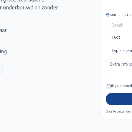
der onderbouwd en zonder
ADRES EIGE
aar
ming
Type eigen
Ik ga akkoord
Door te verzenden