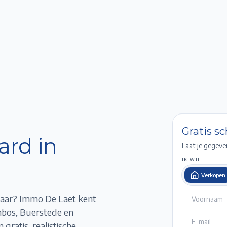
Home
Te Koop
Te Huur
Projecten
Verkopen / Verhuren
Over ons
Gratis s
ard in
Laat je gegeve
IK WIL
Verkopen
laar
? Immo De Laet kent
nbos, Buerstede en
gratis, realistische