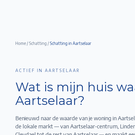
Home
/
Schatting
/
Schatting in
Aartselaar
ACTIEF IN AARTSELAAR
Wat is mijn huis wa
Aartselaar
?
Benieuwd naar de waarde van je woning in
Aartse
de lokale markt — van
Aartselaar-centrum, Linde
Cleydael
tot de rest van
Aartselaar
— en maakt een 