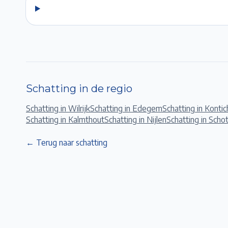
Schatting in de regio
Schatting in
Wilrijk
Schatting in
Edegem
Schatting in
Kontic
Schatting in
Kalmthout
Schatting in
Nijlen
Schatting in
Scho
← Terug naar schatting