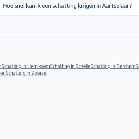
Hoe snel kan ik een schatting krijgen in Aartselaar?
h
Schatting in
Hemiksem
Schatting in
Schelle
Schatting in
Berchem
S
ten
Schatting in
Zoersel