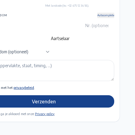
Met landcode (bv. +32 475 12 34 56).
NDOM
Autocomplete
dom (optioneel)
 met het
privacybeleid
.
Verzenden
 ga je akkoord met onze
Privacy policy
.