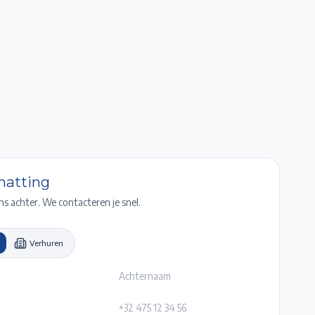
Favorieten
Account
Maak een afspraak
Gratis Schatting
chatting
ns achter. We contacteren je snel.
Verhuren