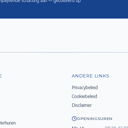
rijblijvende schatting aan — gebaseerd op
E
ANDERE LINKS
Privacybeleid
Cookiebeleid
Disclaimer
OPENINGSUREN
Verhuren