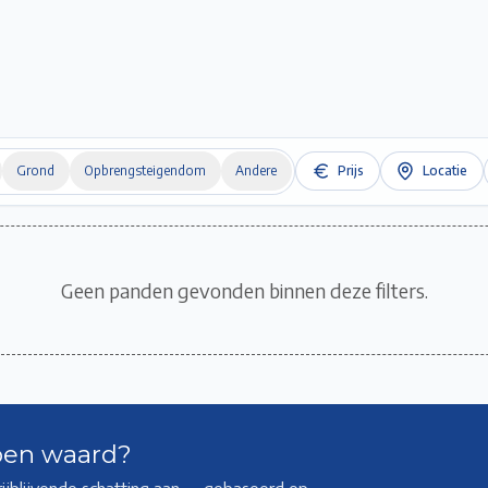
Home
Te Koop
Te Huur
Projecten
Verkopen / Verhuren
Over ons
Grond
Opbrengsteigendom
Andere
Prijs
Locatie
Geen panden gevonden binnen deze filters.
pen waard?