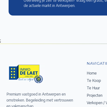
Overweeg je zelf te verkopen? Vraag een gratis, v
de actuele markt
in Antwerpen
.
;
NAVIGATI
Home
Te Koop
Te Huur
Premium vastgoed in Antwerpen en
Projecten
omstreken. Begeleiding met vertrouwen
Verkopen / 
en vakmanschap.