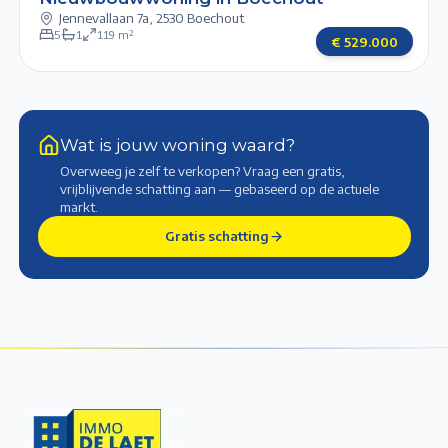
Jennevallaan 7a
,
2530 Boechout
5
1
119
m²
€
529.000
Wat is jouw woning waard?
Overweeg je zelf te verkopen? Vraag een gratis,
vrijblijvende schatting aan — gebaseerd op de actuele
markt
.
Gratis schatting