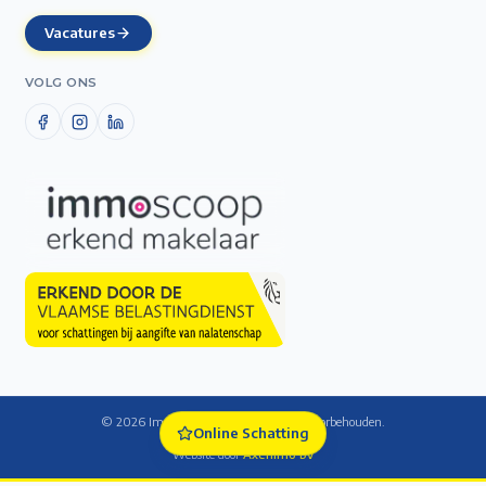
Vacatures
VOLG ONS
©
2026
Immo De Laet — Alle rechten voorbehouden.
Online Schatting
Cookie-instellingen
Website door
Axenimo bv