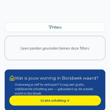
Filters
Geen panden gevonden binnen deze filters.
Wat is jouw woning in Borsbeek waard?
Overweeg je zelf te verkopen? Vraag een gratis,
vrijblijvende schatting aan — gebaseerd op de actuele
markt
in Borsbeek
.
Gratis schatting