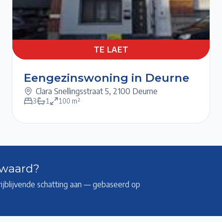
TE
5/6
1/6
6/6
2/6
3/6
4/6
LAET
TE LAET
Eengezinswoning in Deurne
Clara Snellingsstraat 5
,
2100 Deurne
3
1
100
m²
 waard?
rijblijvende schatting aan — gebaseerd op