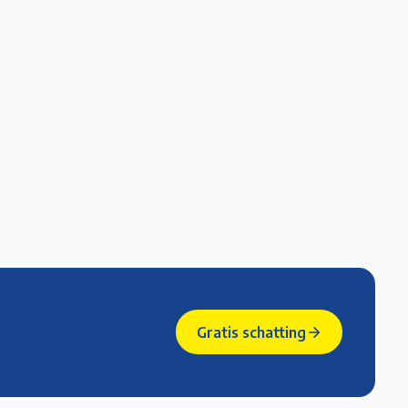
5/6
6/6
Gratis schatting