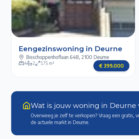
1/6
2/6
3/6
4/6
Eengezinswoning in Deurne
Bisschoppenhoflaan 648
,
2100 Deurne
4
2
175
m²
€
399.000
Wat is jouw woning in Deurne
Overweeg je zelf te verkopen? Vraag een gratis, v
de actuele markt
in Deurne
.