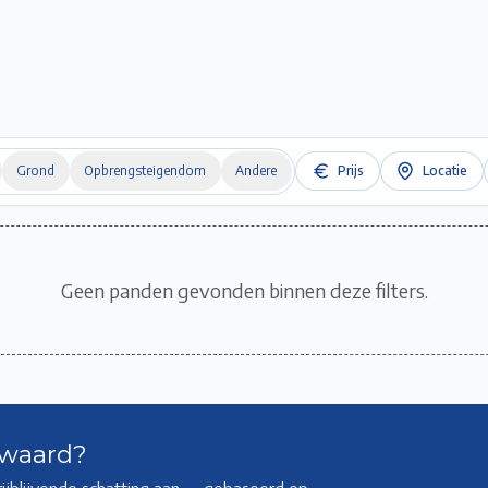
Home
Te Koop
Te Huur
Projecten
Verkopen / Verhuren
Over ons
Grond
Opbrengsteigendom
Andere
Prijs
Locatie
Geen panden gevonden binnen deze filters.
 waard?