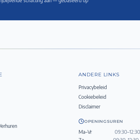
rijblijvende schatting aan — gebaseerd op
E
ANDERE LINKS
Privacybeleid
Cookiebeleid
Disclaimer
OPENINGSUREN
Verhuren
Ma–Vr
09:30–12:30
Za
09:30–12:30 