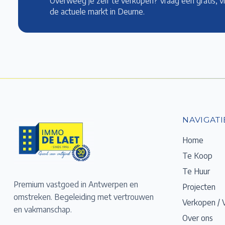
Overweeg je zelf te verkopen? Vraag een gratis, v
de actuele markt
in Deurne
.
NAVIGATI
Home
Te Koop
Te Huur
Premium vastgoed in Antwerpen en
Projecten
omstreken. Begeleiding met vertrouwen
Verkopen / 
en vakmanschap.
Over ons