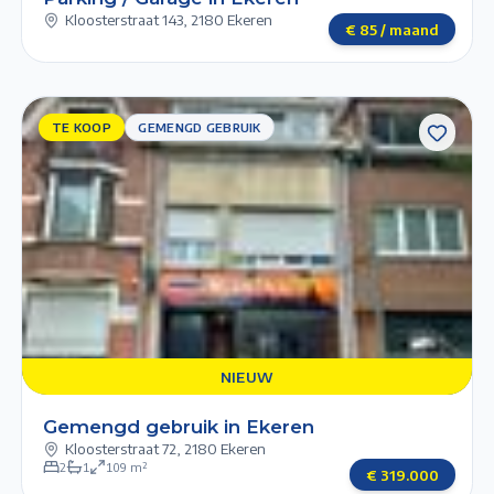
Kloosterstraat 143
,
2180 Ekeren
€
85
/ maand
TE KOOP
TE KOOP
GEMENGD GEBRUIK
GEMENGD
GEBRUIK
Next slide
Previous slide
1/3
2/3
3/3
NIEUW
NIEUW
Gemengd gebruik in Ekeren
Kloosterstraat 72
,
2180 Ekeren
2
1
109
m²
€
319.000