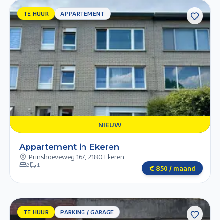
TE HUUR
TE HUUR
APPARTEMENT
APPARTEMENT
Previous slide
Next slide
1/6
2/6
3/6
4/6
5/6
NIEUW
NIEUW
Appartement in Ekeren
Prinshoeveweg 167
,
2180 Ekeren
2
1
€
850
/ maand
TE HUUR
TE
PARKING / GARAGE
HUUR