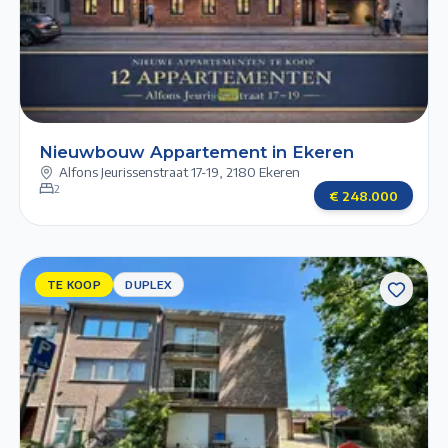
1/4
2/4
3/4
4/4
Nieuwbouw Appartement in Ekeren
Alfons Jeurissenstraat 17-19
,
2180 Ekeren
2
€
248.000
TE KOOP
TE
DUPLEX
KOOP
DUPLEX
Previous slide
Next slide