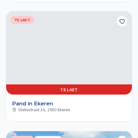
TE LAET
TE
LAET
xt slide
Previous slide
TE
1/1
LAET
TE LAET
Pand in Ekeren
Statiestraat 24
,
2180 Ekeren