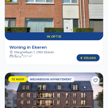
Previous slide
Next slide
IN
1/6
2/6
3/6
4/6
5/6
OPTIE
IN OPTIE
Woning in Ekeren
Margrietlaan 7
,
2180 Ekeren
2
1
217
m²
€
355.000
TE KOOP
TE KOOP
NIEUWBOUW APPARTEMENT
NIEUWBOUW
APPARTEMENT
Next slide
Previous slide