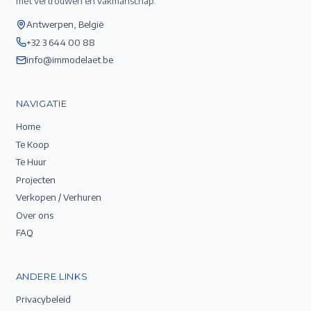
met vertrouwen en vakmanschap.
Antwerpen, België
+32 3 644 00 88
info@immodelaet.be
NAVIGATIE
Home
Te Koop
Te Huur
Projecten
Verkopen / Verhuren
Over ons
FAQ
ANDERE LINKS
Privacybeleid