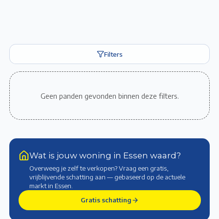
Filters
Geen panden gevonden binnen deze filters.
Wat is jouw woning in Essen waard?
Overweeg je zelf te verkopen? Vraag een gratis,
vrijblijvende schatting aan — gebaseerd op de actuele
markt
in Essen
.
Gratis schatting