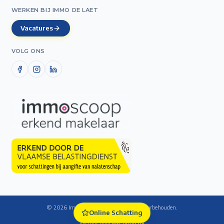
WERKEN BIJ IMMO DE LAET
Vacatures
VOLG ONS
©
2026
Immo De Laet — Alle rechten voorbehouden.
Online Schatting
Cookie-instellingen
Website door
Axenimo bv