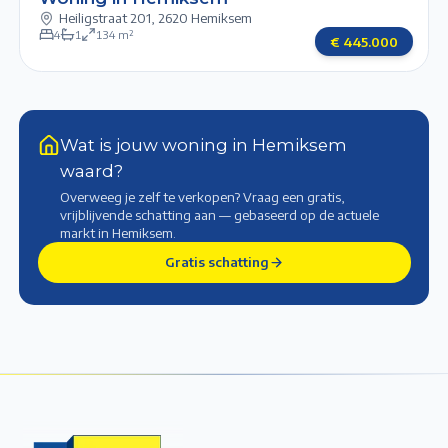
Heiligstraat 201
,
2620 Hemiksem
4
1
134
m²
€
445.000
Wat is jouw woning in Hemiksem
waard?
Overweeg je zelf te verkopen? Vraag een gratis,
vrijblijvende schatting aan — gebaseerd op de actuele
markt
in Hemiksem
.
Gratis schatting