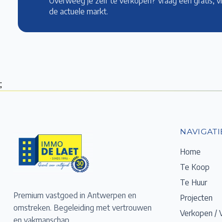
Overweeg je zelf te verkopen? Vraag een gratis, v
de actuele markt
.
;
NAVIGATI
Home
Te Koop
Te Huur
Premium vastgoed in Antwerpen en
Projecten
omstreken. Begeleiding met vertrouwen
Verkopen / 
en vakmanschap.