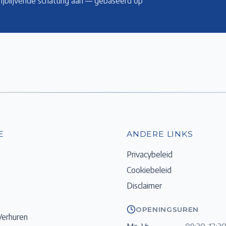
rijblijvende schatting aan — gebaseerd op
E
ANDERE LINKS
Privacybeleid
Cookiebeleid
Disclaimer
OPENINGSUREN
Verhuren