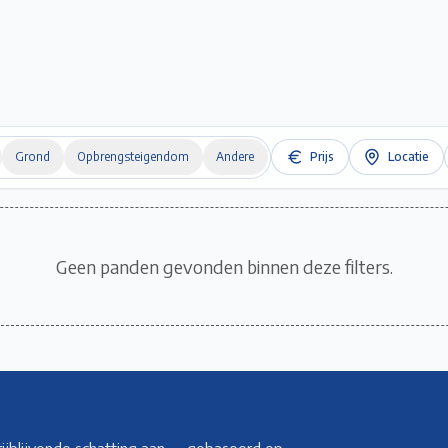
Home
Te Koop
Te Huur
Projecten
Verkopen / Verhuren
Over ons
Grond
Opbrengsteigendom
Andere
Prijs
Locatie
Geen panden gevonden binnen deze filters.