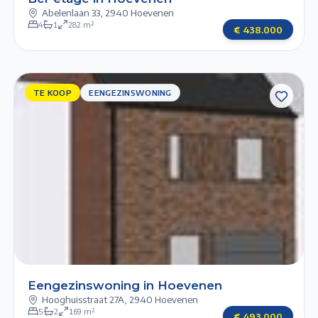
Abelenlaan 33
,
2940 Hoevenen
4
1
282
m²
€
438.000
TE KOOP
TE KOOP
EENGEZINSWONING
EENGEZINSWONING
Previous slide
Next slide
1/6
2/6
3/6
4/6
5/6
Eengezinswoning in Hoevenen
Hooghuisstraat 27A
,
2940 Hoevenen
5
2
169
m²
€
493.000