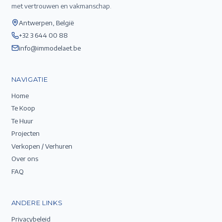
met vertrouwen en vakmanschap.
Antwerpen, België
+32 3 644 00 88
info@immodelaet.be
NAVIGATIE
Home
Te Koop
Te Huur
Projecten
Verkopen / Verhuren
Over ons
FAQ
ANDERE LINKS
Privacybeleid