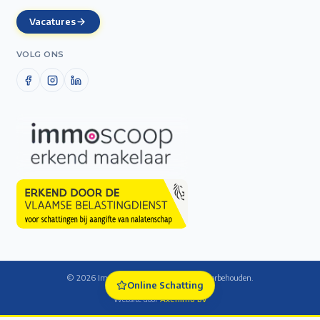
Vacatures
VOLG ONS
©
2026
Immo De Laet — Alle rechten voorbehouden.
Online Schatting
Cookie-instellingen
Website door
Axenimo bv