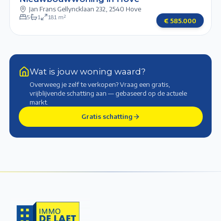
Jan Frans Gellyncklaan 232
,
2540 Hove
5
1
181
m²
€
585.000
Wat is jouw woning waard?
Overweeg je zelf te verkopen? Vraag een gratis,
vrijblijvende schatting aan — gebaseerd op de actuele
markt
.
Gratis schatting