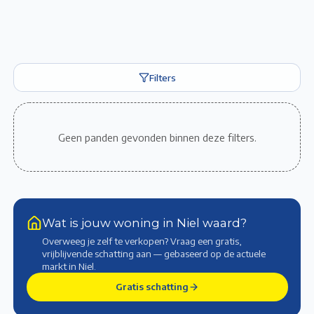
Filters
Geen panden gevonden binnen deze filters.
Wat is jouw woning in Niel waard?
Overweeg je zelf te verkopen? Vraag een gratis,
vrijblijvende schatting aan — gebaseerd op de actuele
markt
in Niel
.
Gratis schatting