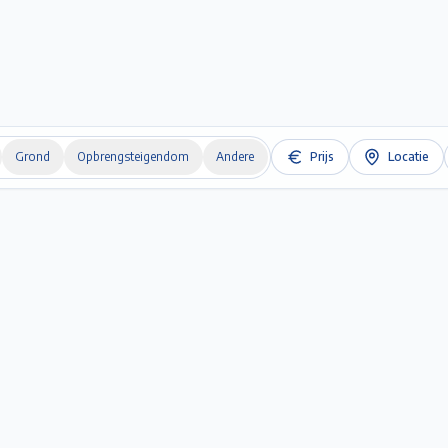
Home
Te Koop
Te Huur
Projecten
Verkopen / Verhuren
Over ons
Grond
Opbrengsteigendom
Andere
Prijs
Locatie