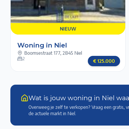
1/6
2/6
3/6
4/6
NIEUW
NIEUW
Woning in Niel
Boomsestraat 177
,
2845 Niel
2
€
125.000
Wat is jouw woning in Niel wa
Overweeg je zelf te verkopen? Vraag een gratis, v
de actuele markt
in Niel
.