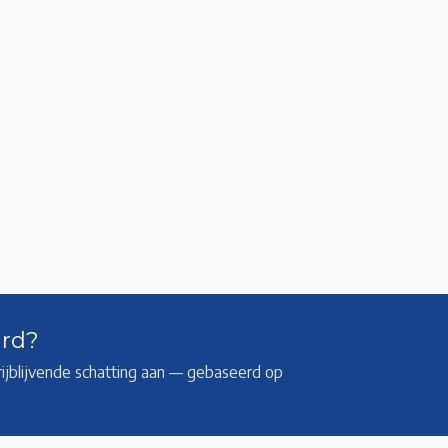
5/6
6/6
ard?
rijblijvende schatting aan — gebaseerd op