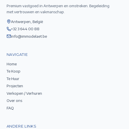
Premium vastgoed in Antwerpen en omstreken. Begeleiding
met vertrouwen en vakmanschap.
Antwerpen, België
+32 3 644 00 88
info@immodelaet.be
NAVIGATIE
Home
Te Koop
Te Huur
Projecten
Verkopen / Verhuren
Over ons
FAQ
ANDERE LINKS