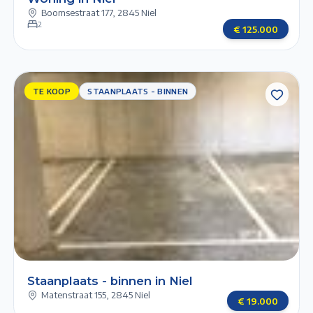
Boomsestraat 177
,
2845 Niel
2
€
125.000
TE KOOP
TE KOOP
STAANPLAATS - BINNEN
STAANPLAATS
- BINNEN
Next slide
Previous slide
1/3
2/3
3/3
Staanplaats - binnen in Niel
Matenstraat 155
,
2845 Niel
€
19.000