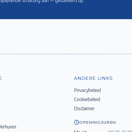
rijblijvende schatting aan — gebaseerd op
E
ANDERE LINKS
Privacybeleid
Cookiebeleid
Disclaimer
OPENINGSUREN
Verhuren