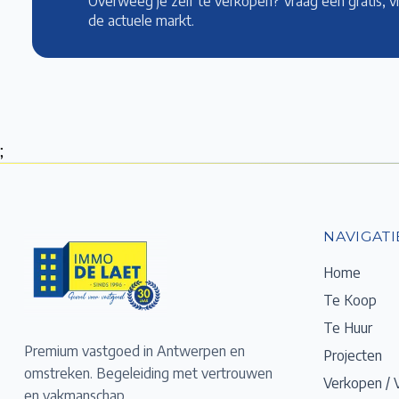
Overweeg je zelf te verkopen? Vraag een gratis, v
de actuele markt
.
;
NAVIGATI
Home
Te Koop
Te Huur
Premium vastgoed in Antwerpen en
Projecten
omstreken. Begeleiding met vertrouwen
Verkopen / 
en vakmanschap.