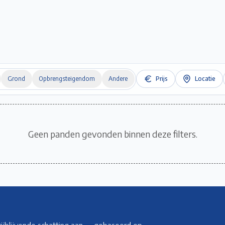
Home
Te Koop
Te Huur
Projecten
Verkopen / Verhuren
Over ons
Grond
Opbrengsteigendom
Andere
Prijs
Locatie
Geen panden gevonden binnen deze filters.