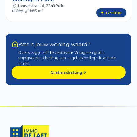
Heuvelstraat 6
,
2243 Pulle
2
1
1485
m²
€
379.000
Wat is jouw woning waard?
Overweeg je zelf te verkopen? Vraag een gratis,
vrijblijvende schatting aan — gebaseerd op de actuele
markt
.
Gratis schatting