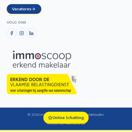
Vacatures
VOLG ONS
©
2026
Immo De Laet — Alle rechten voorbehouden.
Online Schatting
Cookie-instellingen
Website door
Axenimo bv