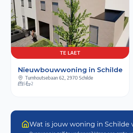
Previous slide
Next slide
TE
1/6
2/6
3/6
4/6
LAET
TE LAET
Nieuwbouwwoning in Schilde
Turnhoutsebaan 62
,
2970 Schilde
5
2
Wat is jouw woning in Schilde