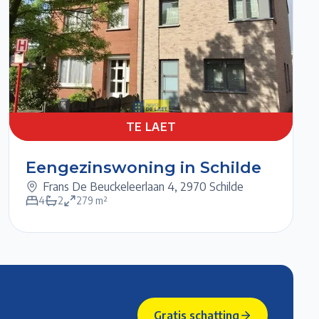
Previous slide
Next slide
TE
5/6
1/6
6/6
2/6
3/6
4/6
LAET
TE LAET
Eengezinswoning in Schilde
Frans De Beuckeleerlaan 4
,
2970 Schilde
4
2
279
m²
Gratis schatting