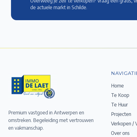
Overweeg je zelf te verkopen? Vraag een gratis, v
de actuele markt
in Schilde
.
NAVIGATI
Home
Te Koop
Te Huur
Premium vastgoed in Antwerpen en
Projecten
omstreken. Begeleiding met vertrouwen
Verkopen / 
en vakmanschap.
Over ons