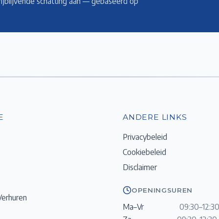
rijblijvende schatting aan — gebaseerd op
E
ANDERE LINKS
Privacybeleid
Cookiebeleid
Disclaimer
OPENINGSUREN
Verhuren
Ma–Vr
09:30–12:30