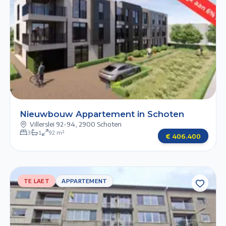
Previous slide
Next slide
1/6
2/6
3/6
4/6
5/6
Nieuwbouw Appartement in Schoten
Villerslei 92-94
,
2900 Schoten
3
1
92
m²
€
406.400
TE LAET
TE LAET
APPARTEMENT
APPARTEMENT