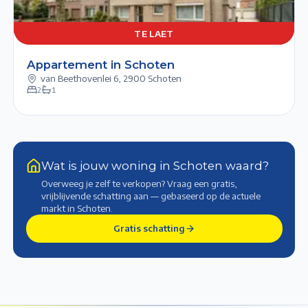
TE
1/6
2/6
3/6
4/6
5/6
LAET
TE LAET
Appartement in Schoten
van Beethovenlei 6
,
2900 Schoten
2
1
Wat is jouw woning in Schoten waard?
Overweeg je zelf te verkopen? Vraag een gratis,
vrijblijvende schatting aan — gebaseerd op de actuele
markt
in Schoten
.
Gratis schatting