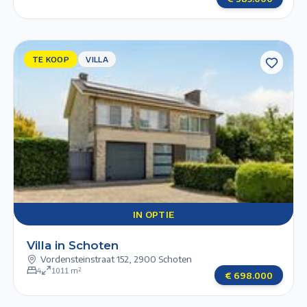
TE KOOP
TE
VILLA
KOOP
VILLA
Previous slide
Next slide
IN
1/6
2/6
3/6
4/6
5/6
OPTIE
IN OPTIE
Villa in Schoten
Vordensteinstraat 152
,
2900 Schoten
4
1011
m²
€
698.000