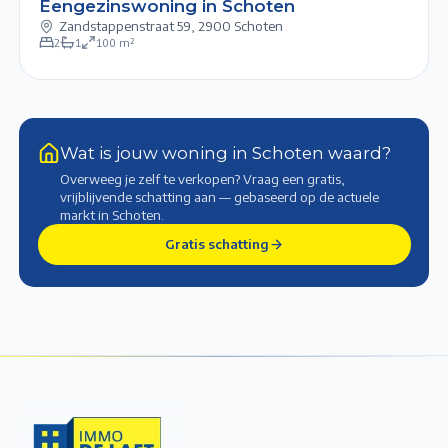
Eengezinswoning in Schoten
Zandstappenstraat 59
,
2900 Schoten
2
1
100
m²
Wat is jouw woning in Schoten waard?
Overweeg je zelf te verkopen? Vraag een gratis,
vrijblijvende schatting aan — gebaseerd op de actuele
markt
in Schoten
.
Gratis schatting