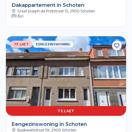
Dakappartement in Schoten
Graaf Joseph de Pretstraat 13
,
2900 Schoten
1
1
TE LAET
TE LAET
EENGEZINSWONING
EENGEZINSWONING
Previous slide
Next slide
TE
1/6
2/6
3/6
4/6
5/6
LAET
TE LAET
Eengezinswoning in Schoten
Boekweitstraat 59
,
2900 Schoten