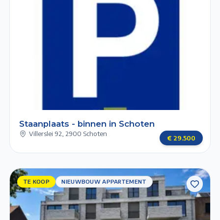
STAANPLAATS
- BINNEN
xt slide
Previous slide
1/1
Staanplaats - binnen in Schoten
Villerslei 92
,
2900 Schoten
€
29.500
TE KOOP
TE KOOP
NIEUWBOUW APPARTEMENT
NIEUWBOUW
APPARTEMENT