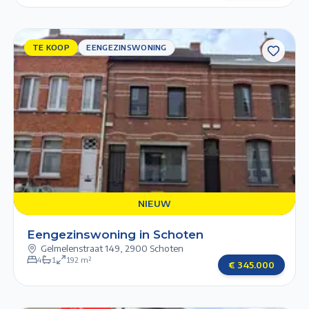
TE KOOP
TE KOOP
EENGEZINSWONING
EENGEZINSWONING
Previous slide
Next slide
1/6
2/6
3/6
4/6
5/6
NIEUW
NIEUW
Eengezinswoning in Schoten
Gelmelenstraat 149
,
2900 Schoten
4
1
192
m²
€
345.000