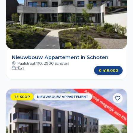
Previous slide
Next slide
1/6
2/6
3/6
4/6
5/6
Nieuwbouw Appartement in Schoten
Paalstraat 110
,
2900 Schoten
2
1
€
419.000
TE KOOP
TE KOOP
NIEUWBOUW APPARTEMENT
NIEUWBOUW
APPARTEMENT
Previous slide
Next slide