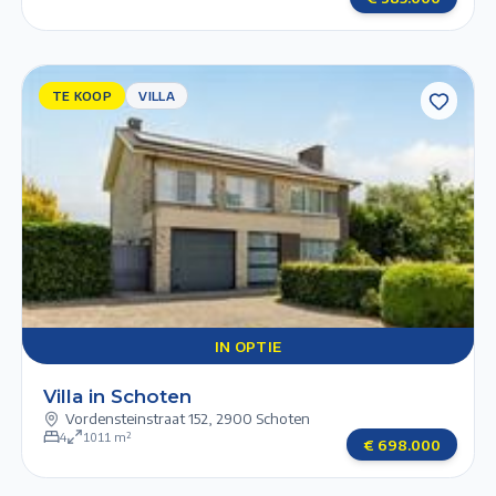
TE KOOP
TE
VILLA
KOOP
VILLA
Previous slide
Next slide
IN
1/6
2/6
3/6
4/6
5/6
OPTIE
IN OPTIE
Villa in Schoten
Vordensteinstraat 152
,
2900 Schoten
4
1011
m²
€
698.000