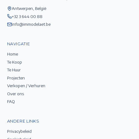
Antwerpen, België
+32 3 644 00 88
info@immodelaet.be
NAVIGATIE
Home
Te Koop
Te Huur
Projecten
Verkopen / Verhuren
Over ons
FAQ
ANDERE LINKS
Privacybeleid