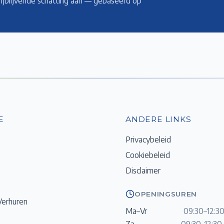
rijblijvende schatting aan — gebaseerd op
E
ANDERE LINKS
Privacybeleid
Cookiebeleid
Disclaimer
OPENINGSUREN
Verhuren
Ma–Vr
09:30–12:30
Za
09:30–12:30 