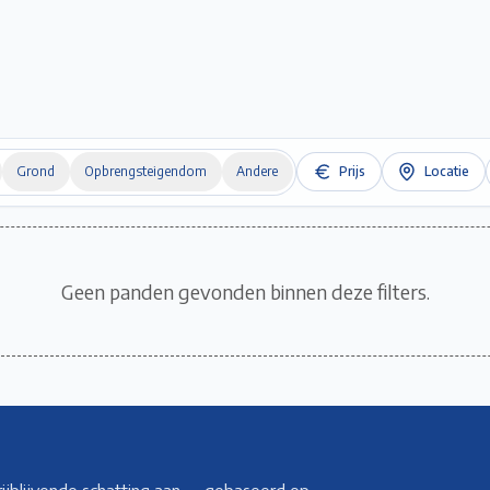
Home
Te Koop
Te Huur
Projecten
Verkopen / Verhuren
Over ons
Grond
Opbrengsteigendom
Andere
Prijs
Locatie
Geen panden gevonden binnen deze filters.