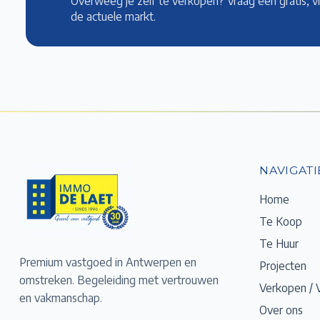
Overweeg je zelf te verkopen? Vraag een gratis, v
de actuele markt
.
NAVIGATI
Home
Te Koop
Te Huur
Premium vastgoed in Antwerpen en
Projecten
omstreken. Begeleiding met vertrouwen
Verkopen / 
en vakmanschap.
Over ons