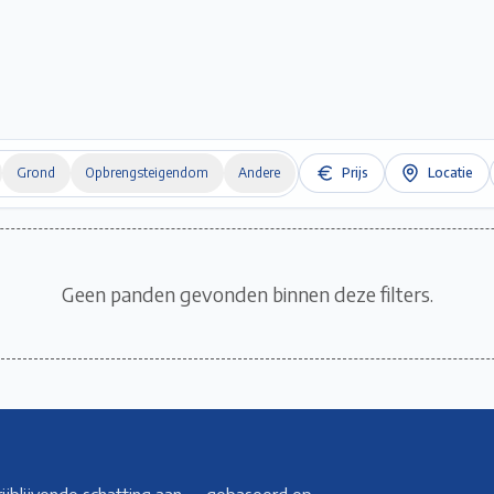
Home
Te Koop
Te Huur
Projecten
Verkopen / Verhuren
Over ons
Grond
Opbrengsteigendom
Andere
Prijs
Locatie
Geen panden gevonden binnen deze filters.