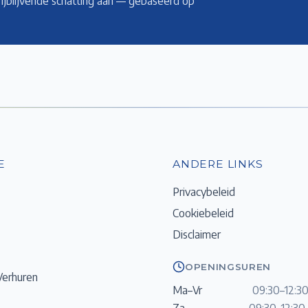
rijblijvende schatting aan — gebaseerd op
E
ANDERE LINKS
Privacybeleid
Cookiebeleid
Disclaimer
OPENINGSUREN
Verhuren
Ma–Vr
09:30–12:30
Za
09:30–12:30 