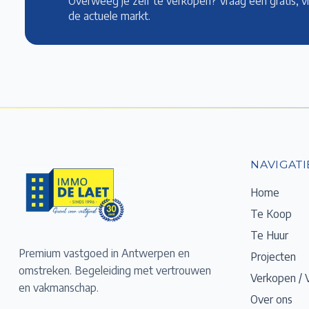
Overweeg je zelf te verkopen? Vraag een gratis, v
de actuele markt
.
NAVIGATI
Home
Te Koop
Te Huur
Premium vastgoed in Antwerpen en
Projecten
omstreken. Begeleiding met vertrouwen
Verkopen / 
en vakmanschap.
Over ons