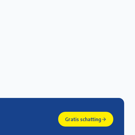
5/6
6/6
Gratis schatting