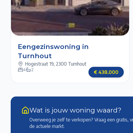
1/6
2/6
3/6
4/6
Eengezinswoning in
Turnhout
Hogestraat 19
,
2300 Turnhout
4
2
€
438.000
Wat is jouw woning waard?
Overweeg je zelf te verkopen? Vraag een gratis, v
de actuele markt
.