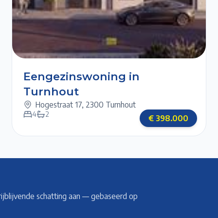
5/6
1/6
6/6
2/6
3/6
4/6
Eengezinswoning in
Turnhout
Hogestraat 17
,
2300 Turnhout
4
2
€
398.000
rijblijvende schatting aan — gebaseerd op