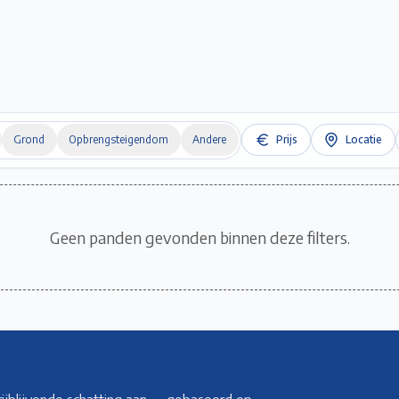
Home
Te Koop
Te Huur
Projecten
Verkopen / Verhuren
Over ons
Grond
Opbrengsteigendom
Andere
Prijs
Locatie
Geen panden gevonden binnen deze filters.