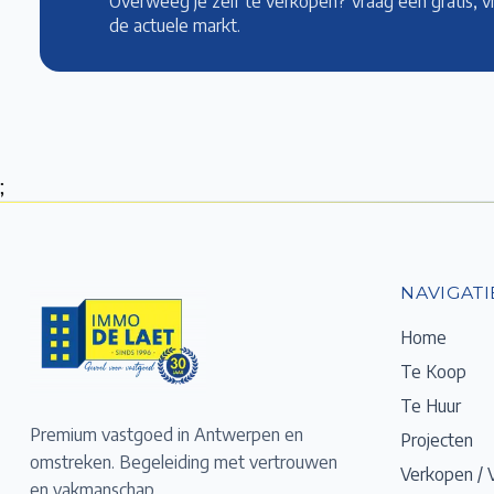
Overweeg je zelf te verkopen? Vraag een gratis, v
de actuele markt
.
;
NAVIGATI
Home
Te Koop
Te Huur
Premium vastgoed in Antwerpen en
Projecten
omstreken. Begeleiding met vertrouwen
Verkopen / 
en vakmanschap.