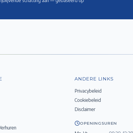
rijblijvende schatting aan — gebaseerd op
E
ANDERE LINKS
Privacybeleid
Cookiebeleid
Disclaimer
OPENINGSUREN
Verhuren