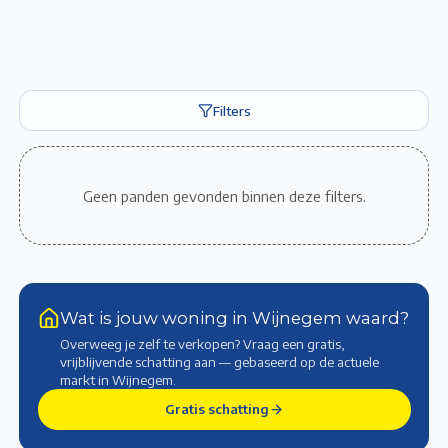
Filters
Geen panden gevonden binnen deze filters.
Wat is jouw woning in Wijnegem waard?
Overweeg je zelf te verkopen? Vraag een gratis,
vrijblijvende schatting aan — gebaseerd op de actuele
markt
in Wijnegem
.
Gratis schatting